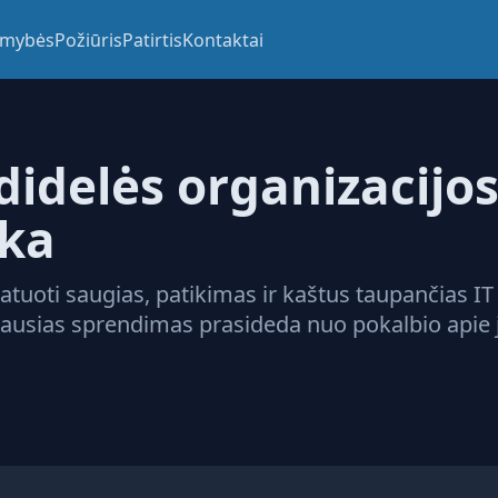
imybės
Požiūris
Patirtis
Kontaktai
didelės organizacijo
nka
tuoti saugias, patikimas ir kaštus taupančias IT
riausias sprendimas prasideda nuo pokalbio apie 