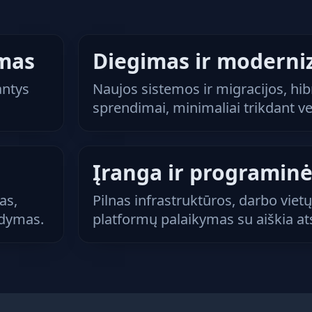
imas
Diegimas ir moderni
antys
Naujos sistemos ir migracijos, hibri
sprendimai, minimaliai trikdant ve
Įranga ir programinė
as,
Pilnas infrastruktūros, darbo vietų
ldymas.
platformų palaikymas su aiškia a