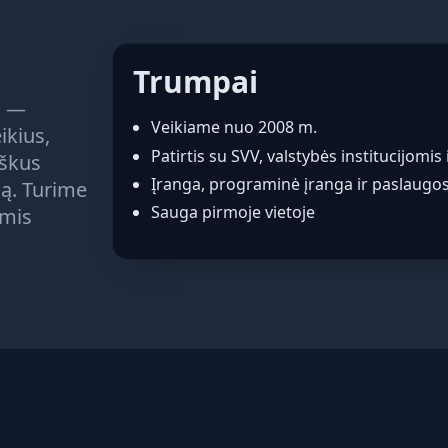
Trumpai
a —
Veikiame nuo 2008 m.
ikius,
Patirtis su SVV, valstybės institucijomis
iškus
Įranga, programinė įranga ir paslaugo
mą. Turime
Sauga pirmoje vietoje
ėmis