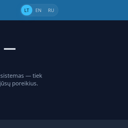
LT
EN
RU
s —
 sistemas — tiek
jūsų poreikius.