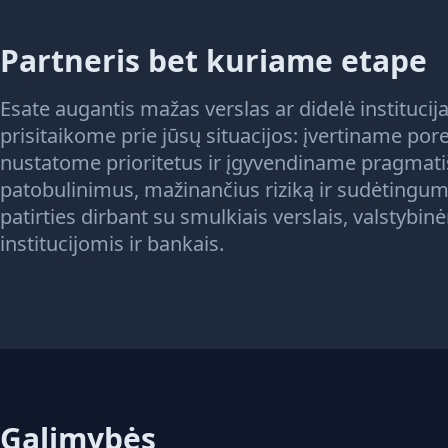
Partneris bet kuriame etape
Esate augantis mažas verslas ar didelė institucij
prisitaikome prie jūsų situacijos: įvertiname pore
nustatome prioritetus ir įgyvendiname pragmat
patobulinimus, mažinančius riziką ir sudėtingu
patirties dirbant su smulkiais verslais, valstybin
institucijomis ir bankais.
Galimybės