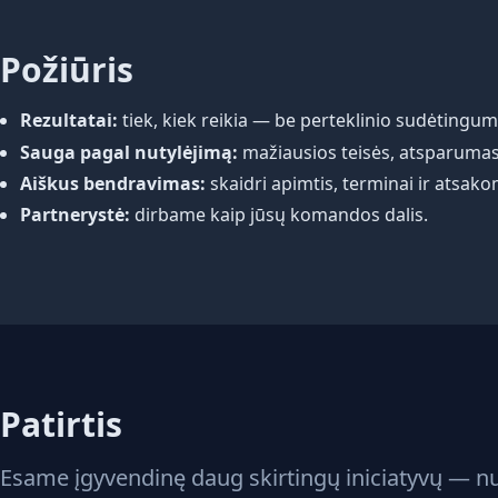
Požiūris
Rezultatai:
tiek, kiek reikia — be perteklinio sudėtingum
Sauga pagal nutylėjimą:
mažiausios teisės, atsparumas
Aiškus bendravimas:
skaidri apimtis, terminai ir atsak
Partnerystė:
dirbame kaip jūsų komandos dalis.
Patirtis
Esame įgyvendinę daug skirtingų iniciatyvų — nu