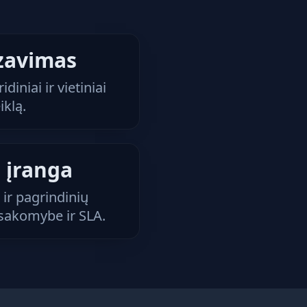
zavimas
diniai ir vietiniai
iklą.
 įranga
 ir pagrindinių
tsakomybe ir SLA.