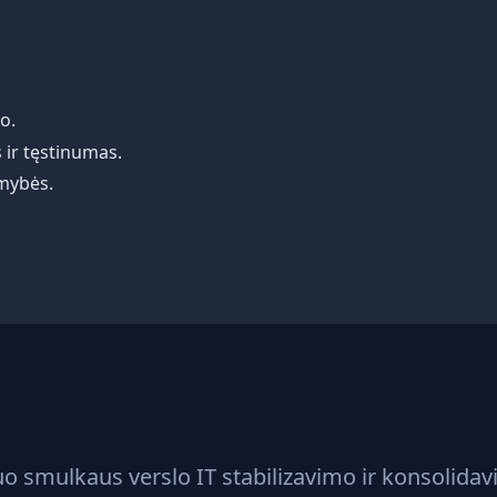
o.
 ir tęstinumas.
omybės.
o smulkaus verslo IT stabilizavimo ir konsolidav