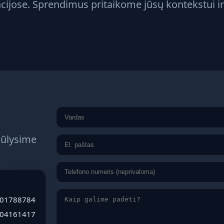
zacijose. Sprendimus pritaikome jūsų kontekstui 
iūlysime
01788784
004161417