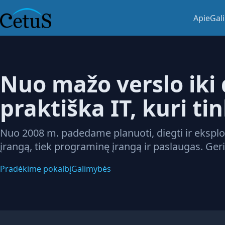
Apie
Gal
Nuo mažo verslo iki 
praktiška IT, kuri ti
Nuo 2008 m. padedame planuoti, diegti ir eksploa
įrangą, tiek programinę įrangą ir paslaugas. Ge
Pradėkime pokalbį
Galimybės